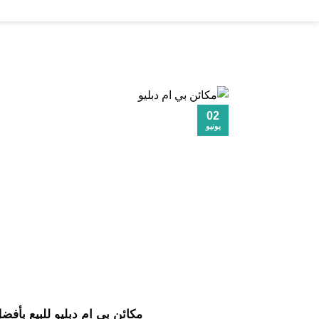
خطي
لمحتوى
02
يونيو
مكائن بي ام دبليو للبيع بأفضل س