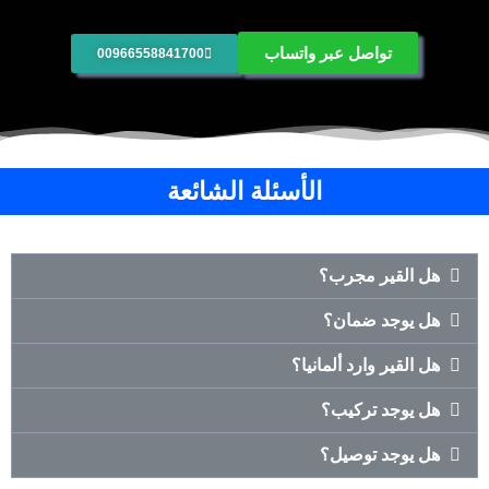
تواصل عبر واتساب
00966558841700
الأسئلة الشائعة
هل القير مجرب؟
هل يوجد ضمان؟
هل القير وارد ألمانيا؟
هل يوجد تركيب؟
هل يوجد توصيل؟