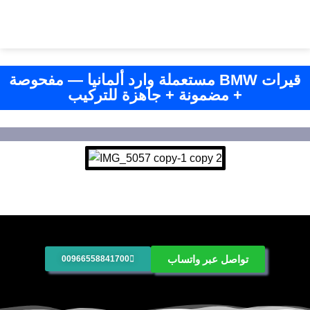
قيرات BMW مستعملة وارد ألمانيا — مفحوصة
+ مضمونة + جاهزة للتركيب
تواصل عبر واتساب
00966558841700