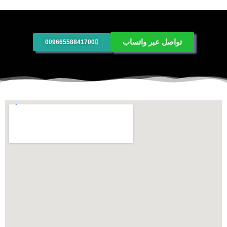
تواصل عبر واتساب
00966558841700