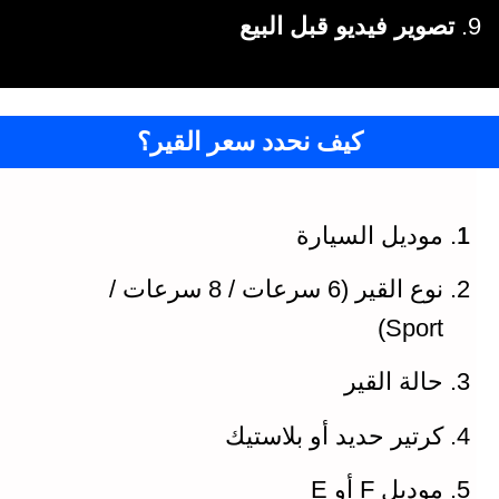
تصوير فيديو قبل البيع
كيف نحدد سعر القير؟
موديل السيارة
نوع القير (6 سرعات / 8 سرعات /
Sport)
حالة القير
كرتير حديد أو بلاستيك
موديل F أو E