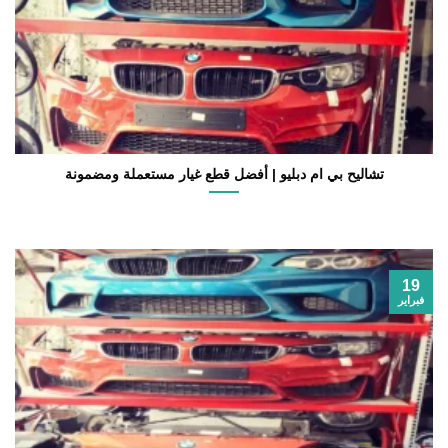
تشاليح بي ام دبليو | أفضل قطع غيار مستعملة ومضمونة
19
فبراير