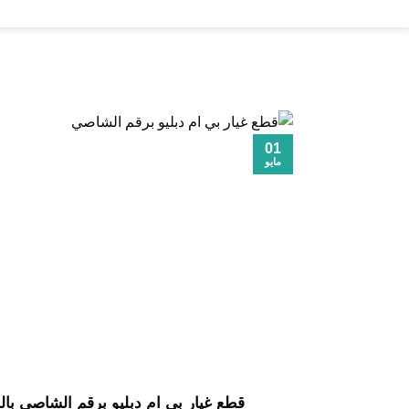
خطي
لمحتوى
01
مايو
قطع غيار بي ام دبليو برقم الشاصي بالسع