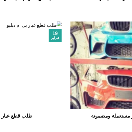
19
فبراير
ر مستعملة ومضمونة
طلب قطع غيار بي ام د