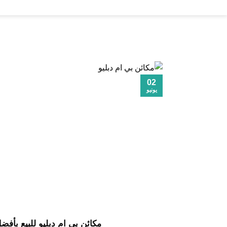
خطي
لمحتوى
02
يونيو
مكائن بي ام دبليو للبيع بأفضل س