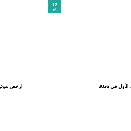
12
يناير
ول في 2026
ارخص موقع ق