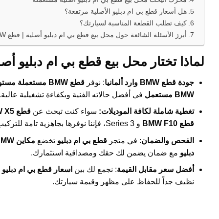
هل أسعار قطع بي ام دبليو الأصلية مرتفعة؟
كيف تطلب القطعة المناسبة لسيارتك؟
أبرز الأسئلة الشائعة حول محل بيع قطع بي ام دبليو أصلية | قطع BMW مستعملة وارد ألمانيا بضمان
لماذا تختار محل بيع قطع بي ام دبليو أص
جودة قطع BMW وارد ألمانيا
: نوفر
قطع BMW مستعملة مستوردة من ألمانيا
BMW مستعمل
في أفضل حالاته الفنية وبكفاءة تشغيلية عالية.
تغطية شاملة لكافة الموديلات:
سواء كنت تبحث عن
قطع BMW X5
قطع BMW F10
و 3 Series، فإننا نوفرها بجاهزية تامة للتركيب.
الفحص والضمان
: في متجر
قطع بي ام دبليو
تخضع
مكاين BMW مستعملة
دبليو
مع ضمان يضمن لك حقك ومصداقية استثمارك.
أفضل سعر مقابل القيمة
: نجمع لك بين
اسعار قطع بي ام دبليو 
نظيف جداً للحفاظ على مظهر وقيمة سيارتك.