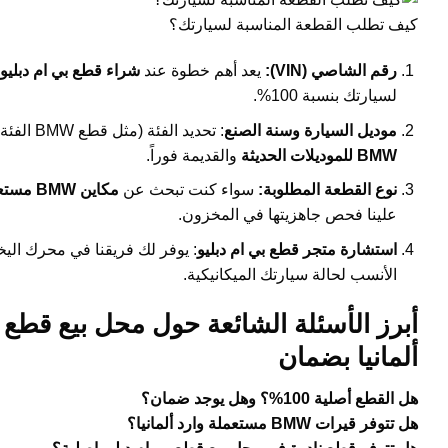
كيف تطلب القطعة المناسبة لسيارتك؟
رقم الشاصي (VIN):
يعد أهم خطوة عند
شراء قطع بي ام دبليو 
لسيارتك بنسبة 100%.
موديل السيارة وسنة الصنع
: تحديد الفئة (مثل قطع BMW الفئة السابعة أو 3 Series) وسنة الصنع يساعدنا في تضييق نطاق البحث وتوفير
BMW للموديلات الحديثة
والقديمة فوراً.
نوع القطعة المطلوبة:
سواء كنت تبحث عن
مكاين BMW مستعملة
علينا فحص جاهزيتها في المخزون.
استشارة متجر قطع بي ام دبليو
: يوفر لك فريقنا في محرك اليخ
الأنسب لحالة سيارتك الميكانيكية.
ألمانيا بضمان
هل القطع أصلية 100%؟ وهل يوجد ضمان؟
هل تتوفر قيرات BMW مستعملة وارد ألمانيا؟