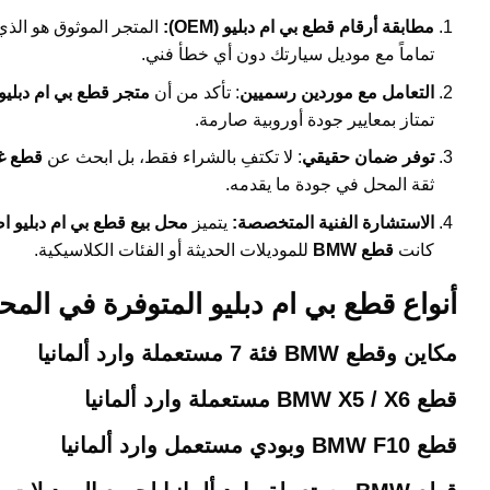
مطابقة أرقام قطع بي ام دبليو (OEM):
المتجر الموثوق هو الذي
تماماً مع موديل سيارتك دون أي خطأ فني.
التعامل مع موردين رسميين
: تأكد من أن
متجر قطع بي ام دبليو
تمتاز بمعايير جودة أوروبية صارمة.
توفر ضمان حقيقي
: لا تكتفِ بالشراء فقط، بل ابحث عن
قطع غي
ثقة المحل في جودة ما يقدمه.
الاستشارة الفنية المتخصصة:
يتميز
محل بيع قطع بي ام دبليو ا
كانت
قطع BMW
للموديلات الحديثة أو الفئات الكلاسيكية.
أنواع قطع بي ام دبليو المتوفرة في ال
مكاين وقطع BMW فئة 7 مستعملة وارد ألمانيا
قطع BMW X5 / X6 مستعملة وارد ألمانيا
قطع BMW F10 وبودي مستعمل وارد ألمانيا