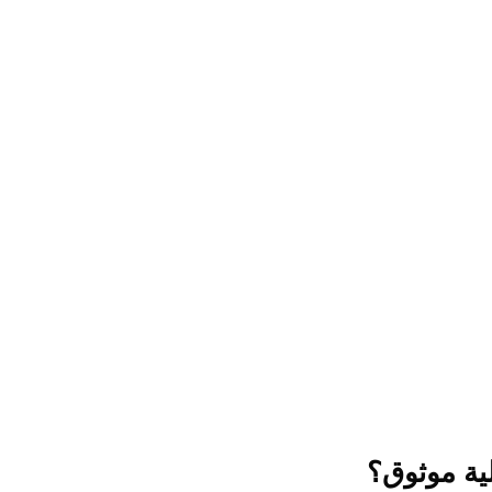
لية موثوق؟