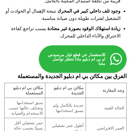
قريبة من تكلفة استبدال المكينة بالكامل.
وجود تلف داخلي كبير في المحرك
نتيجة الإهمال أو الحوادث أو
التشغيل لفترات طويلة دون صيانة مناسبة.
زيادة استهلاك الوقود بصورة غير معتادة
بسبب تراجع كفاءة
الاحتراق والأداء الداخلي للمحرك.
للاستفسار عن قطع غيار مرسيدس
او بي ام دبليو ماذا تنتظر تواصل
معنا
الفرق بين مكائن بي ام دبليو الجديدة والمستعملة
مكائن بي ام دبليو
مكائن بي ام دبليو
وجه المقارنة
الجديدة
المستعملة
سبق استخدامها
جديدة بالكامل ولم
الحالة الفنية
وتختلف حالتها حسب
يسبق استخدامها
الاستخدام والصيانة
عمر تشغيلي أقل
أطول عمر تشغيلي
العمر الافتراضي
نسبيًا بحسب حالة
متوقع