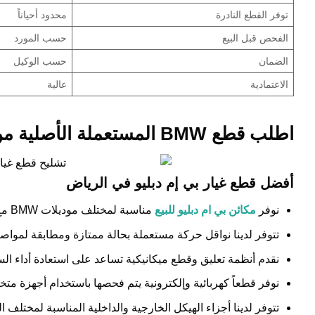
توفر القطع النادرة
محدود أحياناً
الفحص قبل البيع
حسب المورد
الضمان
حسب الوكيل
الاعتمادية
عالية
اطلب قطع BMW المستعملة الأصلية من محرك اليخت
أفضل قطع غيار بي إم دبليو في الرياض
نوفر
مكائن بي ام دبليو للبيع
مناسبة لمختلف موديلات BMW مع التأكد من حالتها الفنية قبل البيع.
تتوفر لدينا نواقل حركة مستعملة بحالة ممتازة ومطابقة لمواصف
نقدم أنظمة تعليق وقطع ميكانيكية تساعد على استعادة أداء السيا
نوفر قطعاً كهربائية وإلكترونية يتم فحصها باستخدام أجهزة مت
تتوفر لدينا أجزاء الهيكل الخارجية والداخلية المناسبة لمختلف ال