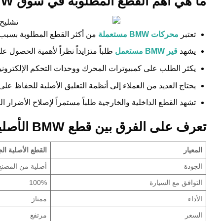
ما هي أهم القطع المطلوبة في سوق BMW المستعمل؟
تعتبر
محركات BMW مستعملة
من أكثر القطع المطلوبة بسبب ا
يشهد
قير BMW مستعمل
طلباً متزايداً نظراً لأهمية الحصول 
يكثر الطلب على كمبيوترات المحرك ووحدات التحكم الإلكترونية 
يحتاج العديد من العملاء إلى أنظمة التعليق الأصلية للحفاظ على 
تشهد القطع الداخلية والخارجية طلباً مستمراً لإصلاح الأضرار ال
تعرف على الفرق بين قطع BMW الأصلية وقطع التشليح المفحوصة
المعيار
القطع الأصلية الج
الجودة
أصلية من المصنع
التوافق مع السيارة
100%
الأداء
ممتاز
السعر
مرتفع