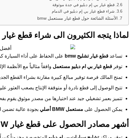
قطع غيار بي إم دبليو في جدة موثوقة
شراء قطع غيار بي إم دبليو في الدمام
الأسئلة الشائعة حول قطع غيار مستعمل bmw
لماذا يتجه الكثيرون الى شراء قطع غيار مس
تساعد
قطع غيار تشليح bmw
على الحفاظ على أداء السيارة كم
توفر
قطع غيار بي ام دبليو مستعمل
وافقاً مثالياً مع الأنظمة ال
تمنح المالك فرصة توفير مبالغ كبيرة مقارنة بشراء القطع الجدي
تتيح الوصول إلى قطع نادرة أو متوقفة الإنتاج يصعب العثور عليها
تتميز بعمر تشغيلي جيد عند اختيارها من مصدر موثوق يقوم بفحص
يمكن الحصول على
مستعمل BMW أصلي
بجودة عالية تضمن اس
أشهر مصادر الحصول على قطع غيار BMW المستعملة
توفر مراكز
تشليح سيارات بي ام دبليو
المتخصصة مخزوناً كبيراً