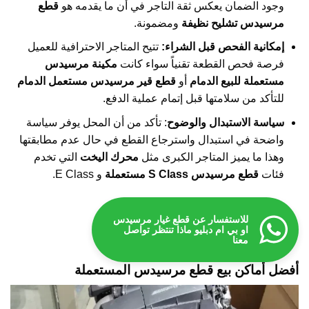
وجود الضمان يعكس ثقة التاجر في أن ما يقدمه هو
قطع
مرسيدس تشليح نظيفة
ومضمونة.
إمكانية الفحص قبل الشراء:
تتيح المتاجر الاحترافية للعميل
فرصة فحص القطعة تقنياً سواء كانت
مكينة مرسيدس
مستعملة للبيع الدمام
أو
قطع قير مرسيدس مستعمل الدمام
للتأكد من سلامتها قبل إتمام عملية الدفع.
سياسة الاستبدال والوضوح
: تأكد من أن المحل يوفر سياسة
واضحة في استبدال واسترجاع القطع في حال عدم مطابقتها
وهذا ما يميز المتاجر الكبرى مثل
محرك اليخت
التي تخدم
فئات
قطع مرسيدس S Class مستعملة
و E Class.
للاستفسار عن قطع غيار مرسيدس
او بي ام دبليو ماذا تنتظر تواصل
معنا
أفضل أماكن بيع قطع مرسيدس المستعملة