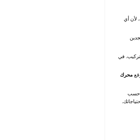
 سيارتك C200 وسنة صنعها، لأن أي
دين
تركيب. في
وقع
محرك
ر حسب