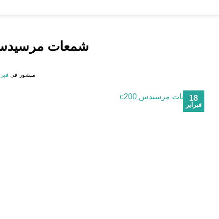
خطي
لمحتوى
شمعات مرسيدس c200 بأفضل سعر 
منشور في
فبراير 8
18
فبراير