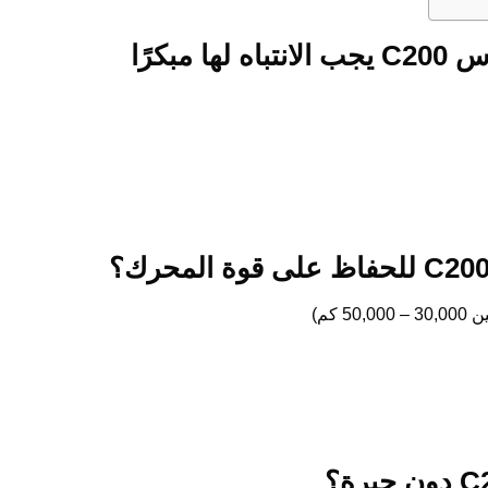
كرًا
كم)