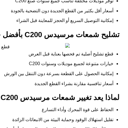
توفر موديلات مختلفة تناسب جميع سنوات صنع C200
أسعار أقل بكثير من القطع الجديدة دون التضحية بالجودة
إمكانية التوصيل السريع أو الحجز للمعاينة قبل الشراء
تشليح شمعات مرسيدس C200 بأفضل جودة مع محرك اليخت
قطع تشليح أصلية تم فحصها بعناية قبل العرض
خيارات متنوعة لجميع موديلات وسنوات C200
إمكانية الحصول على القطعة بسرعة دون التنقل بين الورش
أسعار تنافسية مقارنة بشراء القطع الجديدة
لماذا يعد تغيير شمعات مرسيدس C200 في الوقت المناسب استثمارًا ذكيًا؟
الحفاظ على قوة المحرك وأداء التسارع
تقليل استهلاك الوقود وحماية البيئة من الانبعاثات الزائدة